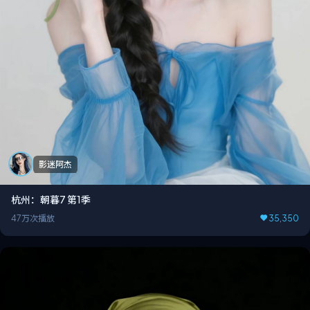
影迷阿杰
杭州：朝暮7 第1季
47万次播放
35,350