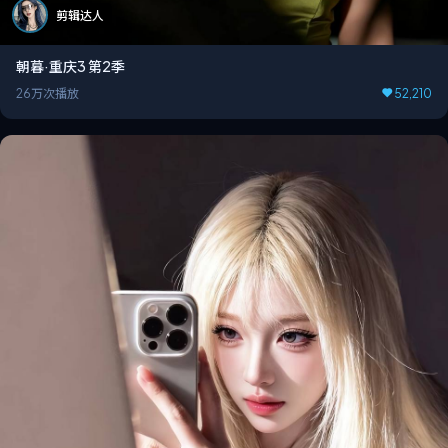
剪辑达人
朝暮·重庆3 第2季
26万次播放
52,210