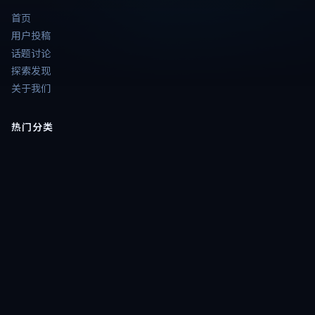
首页
用户投稿
话题讨论
探索发现
关于我们
热门分类
📺
热播大片电视剧
🎞️
大片电影精选
⭐
港台电视剧
🔥
高分大片剧
🎞️
电影
📺
电视剧
题材片单
💥
热血动作