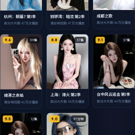
成都之歌
杭州：朝暮7 第1季
铜锣湾：暗流 第2季
高分大片剧
46万次播放
高分大片剧
47万次播放
港台电视剧
47万次播放
9.6
8.8
9.1
39集
37集
37集
台中风云追击 第1季
上海：烽火 第2季
维港之赤焰
高分大片剧
44万次播放
高分大片剧
44万次播放
港台电视剧
46万次播放
9.5
9.0
12集
97分钟